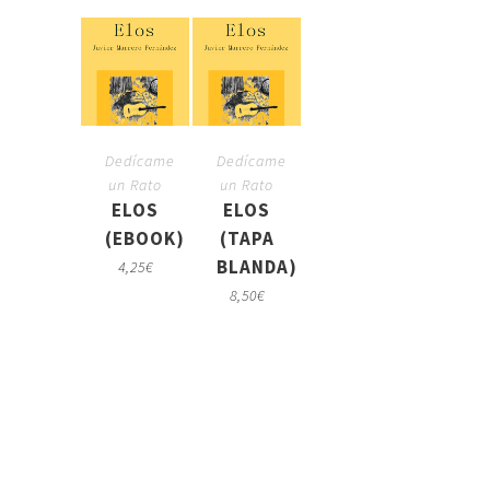
Dedícame
Dedícame
un Rato
un Rato
ELOS
ELOS
(EBOOK)
(TAPA
BLANDA)
4,25
€
8,50
€