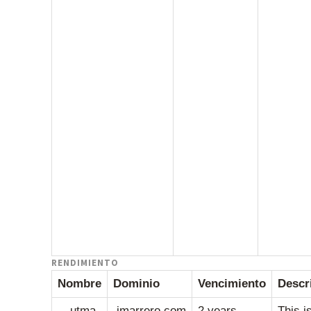
RENDIMIENTO
Nombre
Dominio
Vencimiento
Descr
__utma
.jmarrero.com
2 years
This i