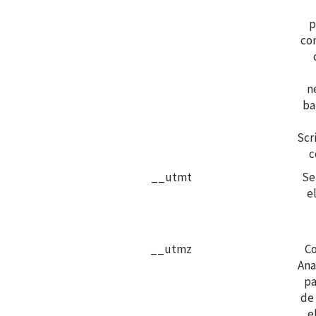
p
co
n
ba
Scr
c
__utmt
Se
e
__utmz
Co
Ana
pa
de
e