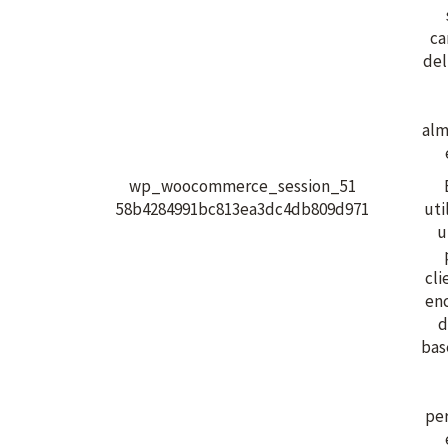
ca
del
alm
wp_woocommerce_session_51
58b4284991bc813ea3dc4db809d971
uti
u
cli
enc
d
bas
per