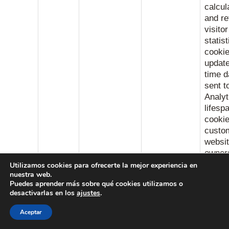
calcul
and re
visitor
statis
cookie
updat
time d
sent t
Analyt
lifesp
cookie
custo
websi
owner
Utilizamos cookies para ofrecerte la mejor experiencia en
__utmc
.jmarrero.com
Session
This i
nuestra web.
Puedes aprender más sobre qué cookies utilizamos o
the fo
desactivarlas en los
ajustes
.
cookie
the G
Aceptar
Analyt