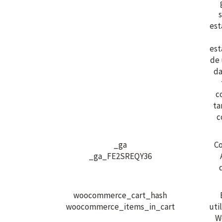
s
est
est
de 
da
c
ta
c
_ga
Co
_ga_FE2SREQY36
woocommerce_cart_hash
woocommerce_items_in_cart
uti
W