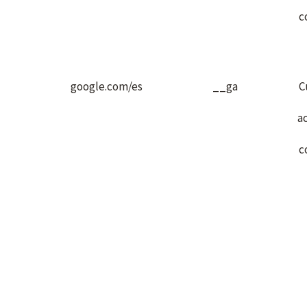
c
google.com/es
__ga
C
a
c