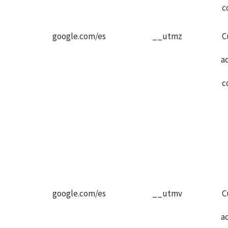
c
google.com/es
__utmz
C
a
c
google.com/es
__utmv
C
a