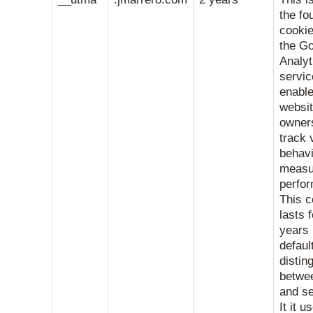
the fo
cookie
the G
Analyt
servic
enabl
websi
owner
track v
behav
measu
perfo
This c
lasts f
years
defaul
distin
betwe
and se
It it u