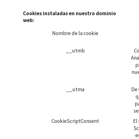
Cookies instaladas en nuestro dominio
web:
Nombre de la cookie
__utmb
Co
Ana
p
nue
__utma
De 
q
pa
se
CookieScriptConsent
El
Sc
e