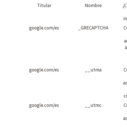
Titular
Nombre
¿
i
google.com/es
_GRECAPTCHA
C
a
a
google.com/es
__utma
C
a
c
google.com/es
__utmc
C
a