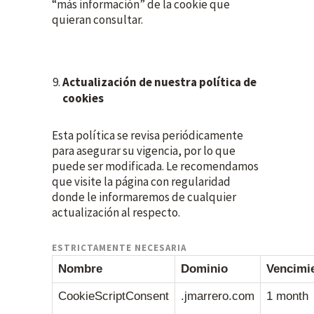
“más información” de la cookie que
quieran consultar.
Actualización de nuestra política de
cookies
Esta política se revisa periódicamente
para asegurar su vigencia, por lo que
puede ser modificada. Le recomendamos
que visite la página con regularidad
donde le informaremos de cualquier
actualización al respecto.
ESTRICTAMENTE NECESARIA
Nombre
Dominio
Vencimi
CookieScriptConsent
.jmarrero.com
1 month