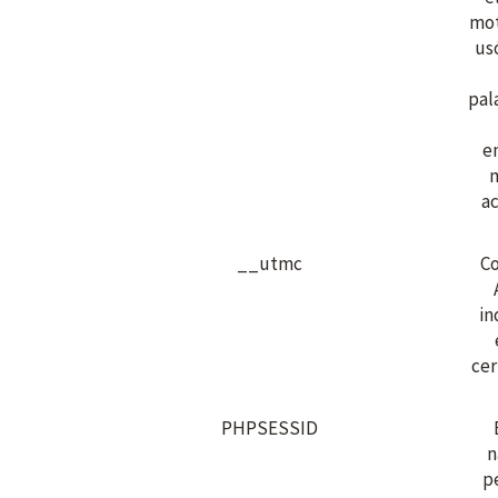
mot
us
pal
e
ac
__utmc
Co
in
cer
PHPSESSID
n
p