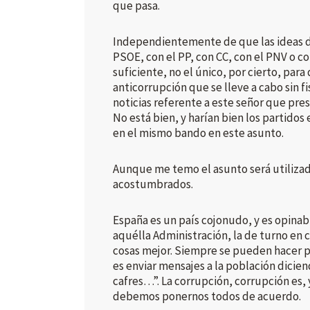
que pasa.
Independientemente de que las ideas d
PSOE, con el PP, con CC, con el PNV o c
suficiente, no el único, por cierto, para
anticorrupción que se lleve a cabo sin f
noticias referente a este señor que pr
No está bien, y harían bien los partidos
en el mismo bando en este asunto.
Aunque me temo el asunto será utilizad
acostumbrados.
España es un país cojonudo, y es opinab
aquélla Administración, la de turno en
cosas mejor. Siempre se pueden hacer pe
es enviar mensajes a la población dicien
cafres…”. La corrupción, corrupción es, y
debemos ponernos todos de acuerdo.