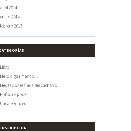
abril 2014
enero 2014
febrero 2013
CATEGORÍAS
Libro
Me lo diga rimando…
Meditaciones fuera del cacharro
Política y poder
Uncategorized
SUSCRIPCIÓN