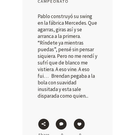
CAMPEONATO
Pablo construyó su swing
en la fábrica Mercedes. Que
agarras, giras así y se
arranca a la primera.
“Ríndete ya mientras
puedas”, pensé sin pensar
siquiera. Pero no me rendí y
sufrí que de blanco me
vistiera. A eso vine. A eso
fui… Brendan pegaba a la
bola con suavidad
inusitada y esta sale
disparada como quien...
Share
0
0