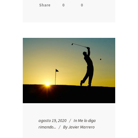
Share
0
0
agosto 19, 2020
In
Me lo diga
rimando...
By
Javier Marrero