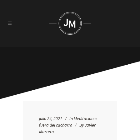
julio 24, 2021
In
Meditaciones
fuera del cacharro
By
Javier
Marrero