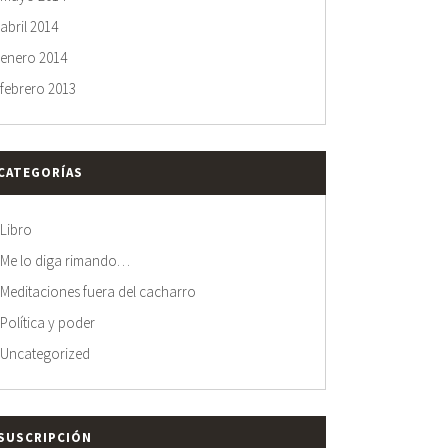
abril 2014
enero 2014
febrero 2013
CATEGORÍAS
Libro
Me lo diga rimando…
Meditaciones fuera del cacharro
Política y poder
Uncategorized
SUSCRIPCIÓN